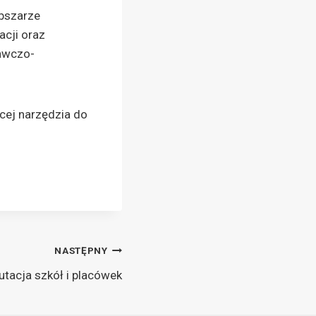
obszarze
acji oraz
awczo-
ącej narzędzia do
NASTĘPNY
utacja szkół i placówek