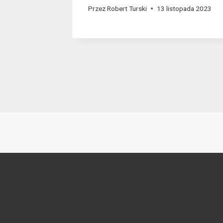
go 2023
Przez
Robert Turski
13 listopada 2023