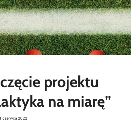
częcie projektu
laktyka na miarę”
1 czerwca 2022