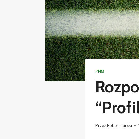
PNM
Rozpo
“Profi
Przez
Robert Turski