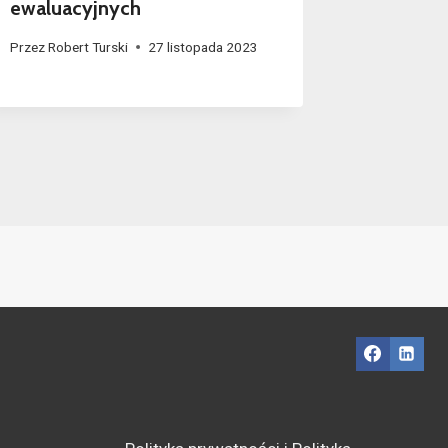
ewaluacyjnych
Przez
Rober
Przez
Robert Turski
27 listopada 2023