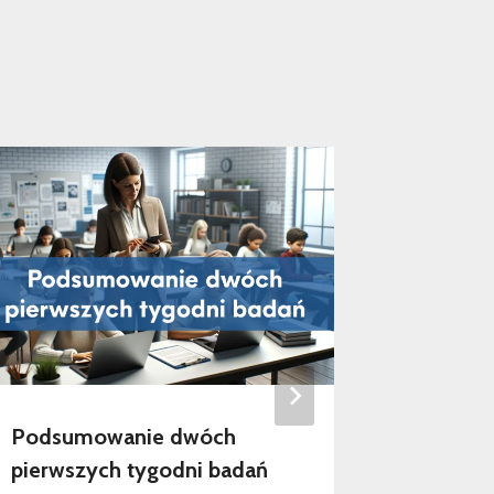
Podsumowanie dwóch
Seminar
pierwszych tygodni badań
podsum