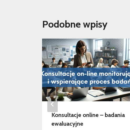
Podobne wpisy
e – luty
Konsultacje online – badania
eń
ewaluacyjne